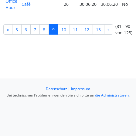
Office
Café
26
30.06.20
30.06.20
No
Hour
(81 - 90
«
5
6
7
8
9
10
11
12
13
»
von 125)
Datenschutz
|
Impressum
Bei technischen Problemen wenden Sie sich bitte an
die Administratoren
.