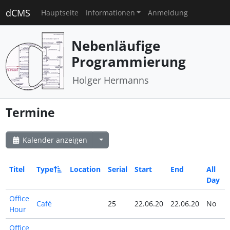
dCMS
Hauptseite
Informationen
Anmeldung
Nebenläufige
Programmierung
Holger Hermanns
Termine
Kalender anzeigen
Titel
Type
Location
Serial
Start
End
All
Day
Office
Café
25
22.06.20
22.06.20
No
Hour
Office