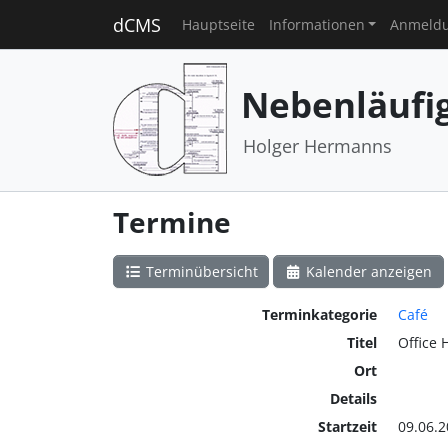
dCMS
Hauptseite
Informationen
Anmeld
Nebenläufi
Holger Hermanns
Termine
Terminübersicht
Kalender anzeigen
Terminkategorie
Café
Titel
Office 
Ort
Details
Startzeit
09.06.2