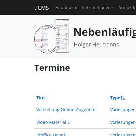
dCMS
Hauptseite
Informationen
Anmeld
Nebenläufi
Holger Hermanns
Termine
Titel
Type
Vorstellung Online-Angebote
Vorlesungen
Video-Material C
Vorlesungen
Proffice Hour F
Vorlesungen