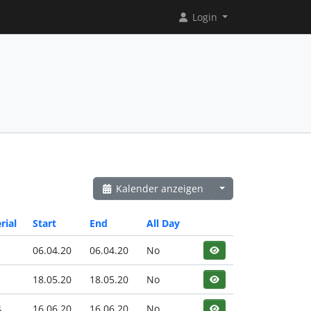
Login
Kalender anzeigen
rial
Start
End
All Day
06.04.20
06.04.20
No
1
18.05.20
18.05.20
No
4
16.06.20
16.06.20
No