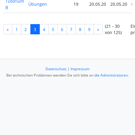
Tutorium
Übungen
19
20.05.20
20.05.20
N
B
(21 - 30
Ei
«
1
2
3
4
5
6
7
8
9
»
von 125)
pr
Datenschutz
|
Impressum
Bei technischen Problemen wenden Sie sich bitte an
die Administratoren
.