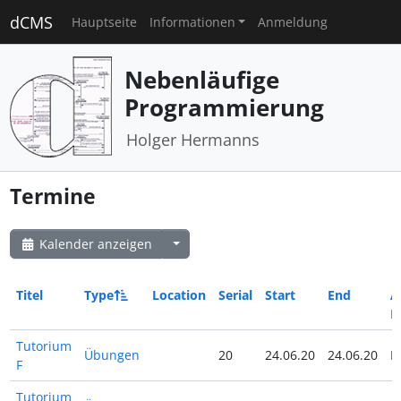
dCMS
Hauptseite
Informationen
Anmeldung
Nebenläufige
Programmierung
Holger Hermanns
Termine
Kalender anzeigen
Titel
Type
Location
Serial
Start
End
Al
D
Tutorium
Übungen
20
24.06.20
24.06.20
N
F
Tutorium