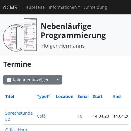
dCMS
Hauptseite
Informationen
Anmeldung
Nebenläufige
Programmierung
Holger Hermanns
Termine
Kalender anzeigen
Titel
Type
Location
Serial
Start
End
Sprechstunde
Café
16
14.04.20
14.04.20
E2
Office Hour