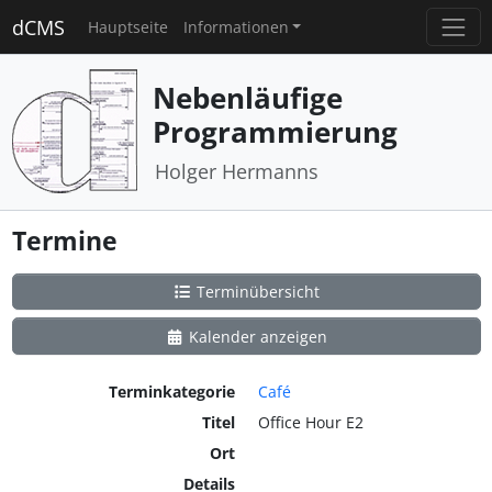
dCMS
Hauptseite
Informationen
Nebenläufige
Programmierung
Holger Hermanns
Termine
Terminübersicht
Kalender anzeigen
Terminkategorie
Café
Titel
Office Hour E2
Ort
Details