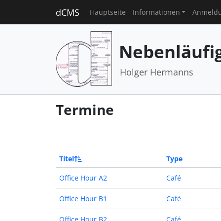
dCMS
Hauptseite
Informationen
Anmeld
Nebenläufi
Holger Hermanns
Termine
Titel
Type
Office Hour A2
Café
Office Hour B1
Café
Office Hour B2
Café