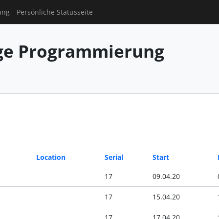
ung
Persönliche Statusseite
ge Programmierung
Location
Serial
Start
17
09.04.20
17
15.04.20
17
17.04.20