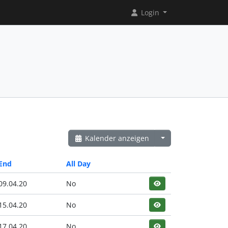
Login
Kalender anzeigen
End
All Day
09.04.20
No
15.04.20
No
17.04.20
No