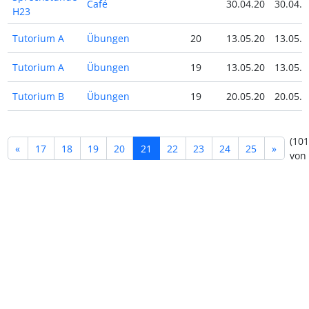
Café
30.04.20
30.04.2
H23
Tutorium A
Übungen
20
13.05.20
13.05.2
Tutorium A
Übungen
19
13.05.20
13.05.2
Tutorium B
Übungen
19
20.05.20
20.05.2
(101
«
17
18
19
20
21
22
23
24
25
»
von 