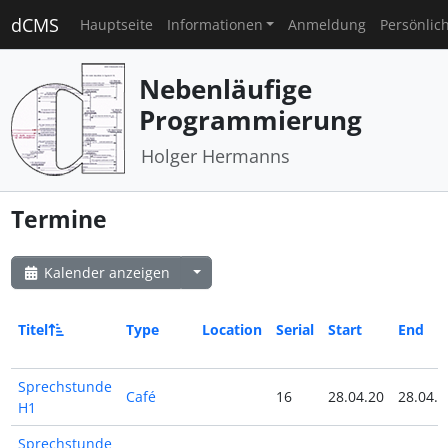
dCMS
Hauptseite
Informationen
Anmeldung
Persönlic
Nebenläufige
Programmierung
Holger Hermanns
Termine
Kalender anzeigen
Titel
Type
Location
Serial
Start
End
Sprechstunde
Café
16
28.04.20
28.04.2
H1
Sprechstunde