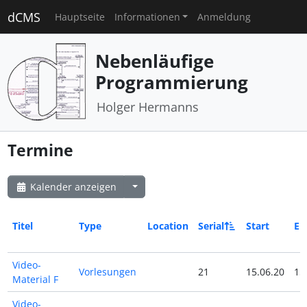
dCMS
Hauptseite
Informationen
Anmeldung
Nebenläufige
Programmierung
Holger Hermanns
Termine
Kalender anzeigen
Titel
Type
Location
Serial
Start
En
Video-
Vorlesungen
21
15.06.20
15
Material F
Video-