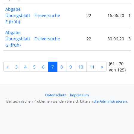
Abgabe
Übungsblatt
Freiversuche
22
16.06.20
16
E (früh)
Abgabe
Übungsblatt
Freiversuche
22
30.06.20
30
G (früh)
(61 - 70
«
3
4
5
6
7
8
9
10
11
»
von 125)
Datenschutz
|
Impressum
Bei technischen Problemen wenden Sie sich bitte an
die Administratoren
.