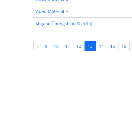
Video-Material H
Abgabe Übungsblatt D (früh)
«
9
10
11
12
13
14
15
16