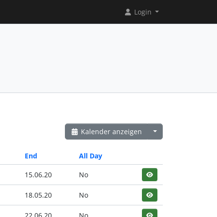
Login
Kalender anzeigen
End
All Day
15.06.20
No
18.05.20
No
22.06.20
No