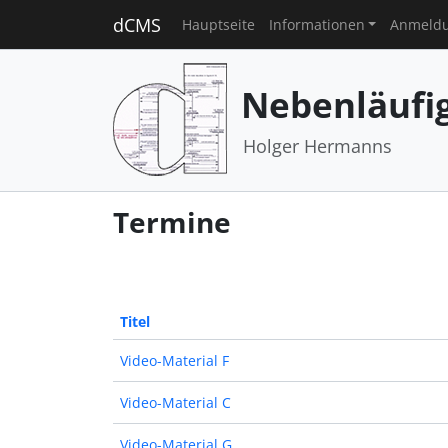
dCMS
Hauptseite
Informationen
Anmeld
Nebenläufi
Holger Hermanns
Termine
Titel
Video-Material F
Video-Material C
Video-Material G