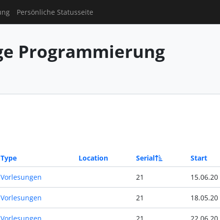
ung
Persönliche Statusseite
ge Programmierung
Type
Location
Serial
Start
Vorlesungen
21
15.06.20
Vorlesungen
21
18.05.20
Vorlesungen
21
22.06.20