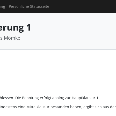
ung
Persönliche Statusseite
rung 1
as Mömke
chlossen. Die Benotung erfolgt analog zur Hauptklausur 1.
ndestens eine Mittelklausur bestanden haben, ergibt sich aus de