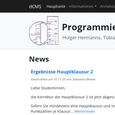
dCMS
Hauptseite
Informationen
Anmeld
Programmie
Holger Hermanns, Tobi
News
Ergebnisse Hauptklausur 2
Geschrieben am
10.11.20
von Sebastian Biewer
Liebe Studentinnen,
die Korrektur der Hauptklausur 2 ist jetzt abges
Sofern Sie mindestens eine Hauptklausur und mi
Punktzahlen je Klausur…
Weiterlesen