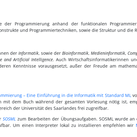
pte der Programmierung anhand der funktionalen Programmie
nstrukte und Programmiertechniken, sowie die Struktur und die 
innen der
Informatik
, sowie der
Bioinformatik
,
Medieninformatik
,
Comp
 and Artificial Intelligence
. Auch Wirtschaftsinformatikerinnen u
deren Kenntnisse vorausgesetzt, außer der Freude am mathema
ammierung – Eine Einführung in die Informatik mit Standard ML
v
en mit dem Buch während der gesamten Vorlesung nötig ist, emp
ereich der Universität des Saarlandes frei zugreifbar.
er
SOSML
zum Bearbeiten der Übungsaufgaben. SOSML wurde an der
bar. Um einen Interpreter lokal zu installieren empfehlen wir