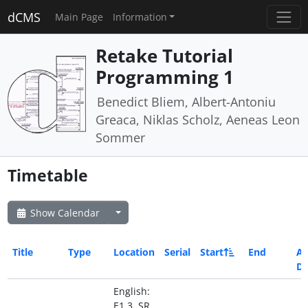
dCMS
Main Page
Information
Retake Tutorial
Programming 1
Benedict Bliem, Albert-Antoniu
Greaca, Niklas Scholz, Aeneas Leon
Sommer
Timetable
Show Calendar
Title
Type
Location
Serial
Start
End
Al
Da
English:
E1 3, SR