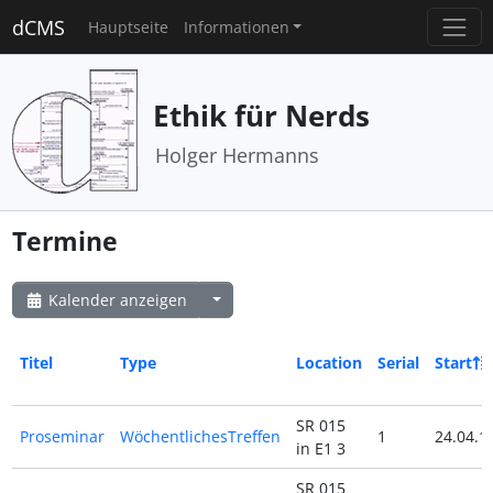
dCMS
Hauptseite
Informationen
Ethik für Nerds
Holger Hermanns
Termine
Kalender anzeigen
Titel
Type
Location
Serial
Start
SR 015
Proseminar
WöchentlichesTreffen
1
24.04.1
in E1 3
SR 015