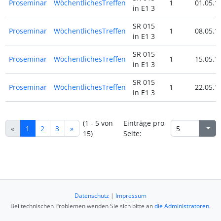
Proseminar
WöchentlichesTreffen
1
01.05.1
in E1 3
SR 015
Proseminar
WöchentlichesTreffen
1
08.05.1
in E1 3
SR 015
Proseminar
WöchentlichesTreffen
1
15.05.1
in E1 3
SR 015
Proseminar
WöchentlichesTreffen
1
22.05.1
in E1 3
(1 - 5 von
Einträge pro
«
1
2
3
»
15)
Seite:
Datenschutz
|
Impressum
Bei technischen Problemen wenden Sie sich bitte an
die Administratoren
.