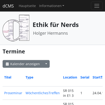
dCMS
Hauptseite
Informationen
Ethik für Nerds
Holger Hermanns
Termine
Kalender anzeigen
Titel
Type
Location
Serial
Start
SR 015
Proseminar
WöchentlichesTreffen
1
24.04.1
in E1 3
SR 015