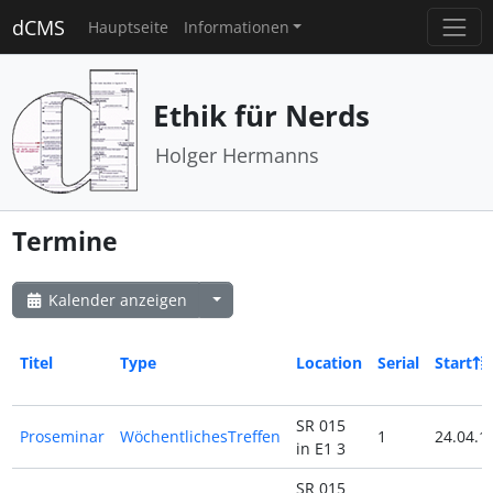
dCMS
Hauptseite
Informationen
Ethik für Nerds
Holger Hermanns
Termine
Kalender anzeigen
Titel
Type
Location
Serial
Start
SR 015
Proseminar
WöchentlichesTreffen
1
24.04.1
in E1 3
SR 015