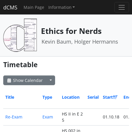
dCMS
Main Page
Information
Ethics for Nerds
Kevin Baum, Holger Hermanns
Timetable
Show Calendar
Title
Type
Location
Serial
Start
End
HS II in E 2
Re-Exam
Exam
01.10.18
01.1
5
HS 002 in