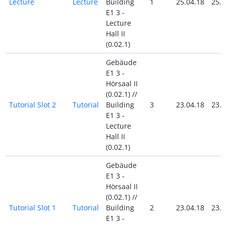
Lecture
Lecture
Building
1
25.04.18
25.0
E1 3 -
Lecture
Hall II
(0.02.1)
Gebäude
E1 3 -
Hörsaal II
(0.02.1) //
Tutorial Slot 2
Tutorial
Building
3
23.04.18
23.0
E1 3 -
Lecture
Hall II
(0.02.1)
Gebäude
E1 3 -
Hörsaal II
(0.02.1) //
Tutorial Slot 1
Tutorial
Building
2
23.04.18
23.0
E1 3 -