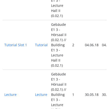
E1 3 -
Lecture
Hall II
(0.02.1)
Gebäude
E1 3 -
Hörsaal II
(0.02.1) //
Tutorial Slot 1
Tutorial
Building
2
04.06.18
04.0
E1 3 -
Lecture
Hall II
(0.02.1)
Gebäude
E1 3 -
Hörsaal II
(0.02.1) //
Lecture
Lecture
Building
1
30.05.18
30.0
E1 3 -
Lecture