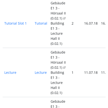
Gebäude
E1 3 -
Hörsaal II
(0.02.1) //
Tutorial Slot 1
Tutorial
Building
2
16.07.18
16.0
E1 3 -
Lecture
Hall II
(0.02.1)
Gebäude
E1 3 -
Hörsaal II
(0.02.1) //
Lecture
Lecture
Building
1
11.07.18
11.0
E1 3 -
Lecture
Hall II
(0.02.1)
Gebäude
E1 3 -