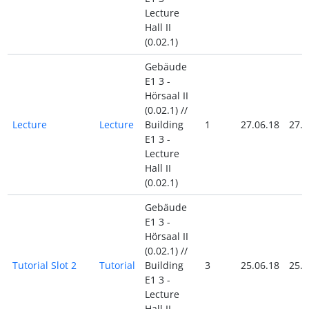
Lecture
Hall II
(0.02.1)
Gebäude
E1 3 -
Hörsaal II
(0.02.1) //
Lecture
Lecture
Building
1
27.06.18
27.0
E1 3 -
Lecture
Hall II
(0.02.1)
Gebäude
E1 3 -
Hörsaal II
(0.02.1) //
Tutorial Slot 2
Tutorial
Building
3
25.06.18
25.0
E1 3 -
Lecture
Hall II