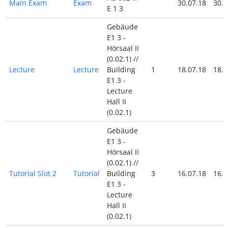
Main Exam
Exam
30.07.18
30.0
E 1 3
Gebäude
E1 3 -
Hörsaal II
(0.02.1) //
Lecture
Lecture
Building
1
18.07.18
18.0
E1 3 -
Lecture
Hall II
(0.02.1)
Gebäude
E1 3 -
Hörsaal II
(0.02.1) //
Tutorial Slot 2
Tutorial
Building
3
16.07.18
16.0
E1 3 -
Lecture
Hall II
(0.02.1)