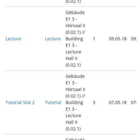
(0.02.1)
Gebäude
E1 3 -
Hörsaal II
(0.02.1) //
Lecture
Lecture
Building
1
09.05.18
09.0
E1 3 -
Lecture
Hall II
(0.02.1)
Gebäude
E1 3 -
Hörsaal II
(0.02.1) //
Tutorial Slot 2
Tutorial
Building
3
07.05.18
07.0
E1 3 -
Lecture
Hall II
(0.02.1)
Gebäude