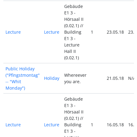
Gebäude
E1 3 -
Hörsaal II
(0.02.1) //
Lecture
Lecture
Building
1
23.05.18
23.0
E1 3 -
Lecture
Hall II
(0.02.1)
Public Holiday
("Pfingstmontag"
Whereever
Holiday
21.05.18
N/A
-- "Whit
you are.
Monday")
Gebäude
E1 3 -
Hörsaal II
(0.02.1) //
Lecture
Lecture
Building
1
16.05.18
16.0
E1 3 -