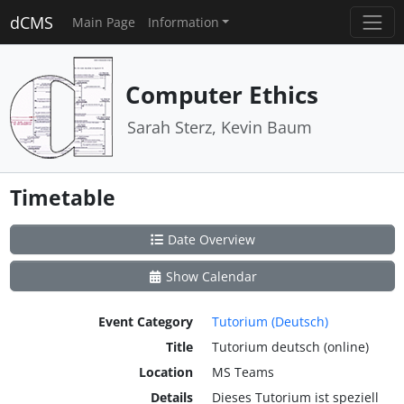
dCMS
Main Page
Information
Computer Ethics
Sarah Sterz, Kevin Baum
Timetable
Date Overview
Show Calendar
Event Category
Tutorium (Deutsch)
Title
Tutorium deutsch (online)
Location
MS Teams
Details
Dieses Tutorium ist speziell