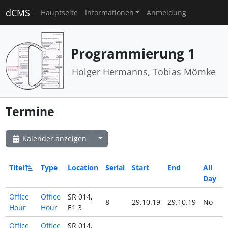
dCMS
Hauptseite
Informationen
Anmeldung
Programmierung 1
Holger Hermanns, Tobias Mömke
Termine
Kalender anzeigen
Titel
Type
Location
Serial
Start
End
All
Day
Office
Office
SR 014,
8
29.10.19
29.10.19
No
Hour
Hour
E1 3
Office
Office
SR 014,