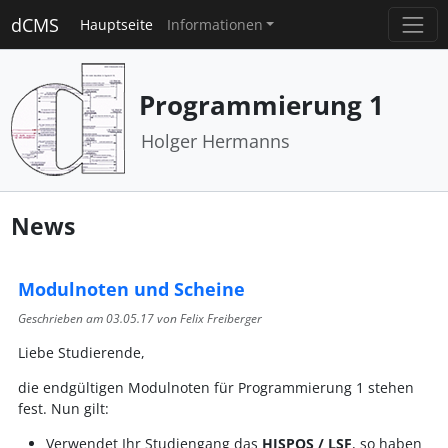
dCMS
Hauptseite
Informationen
Programmierung 1
Holger Hermanns
News
Modulnoten und Scheine
Geschrieben am
03.05.17
von Felix Freiberger
Liebe Studierende,
die endgültigen Modulnoten für Programmierung 1 stehen
fest. Nun gilt:
Verwendet Ihr Studiengang das
HISPOS / LSF
, so haben