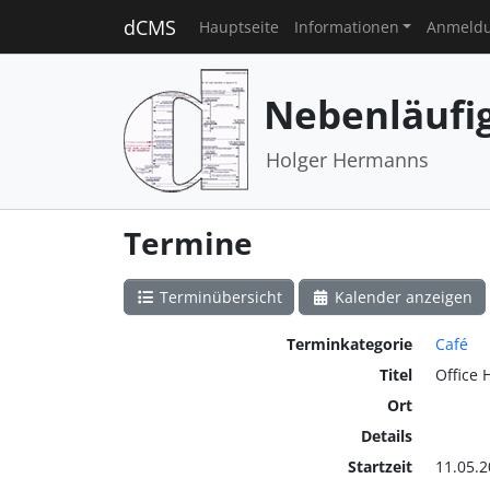
dCMS
Hauptseite
Informationen
Anmeld
Nebenläufi
Holger Hermanns
Termine
Terminübersicht
Kalender anzeigen
Terminkategorie
Café
Titel
Office 
Ort
Details
Startzeit
11.05.2