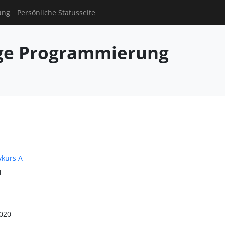
ung
Persönliche Statusseite
ge Programmierung
vkurs A
1
020