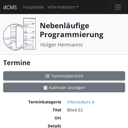
dCMS
Hauptseite
Informationen
Nebenläufige
Programmierung
Holger Hermanns
Termine
Terminübersicht
Kalender anzeigen
Terminkategorie
Intensivkurs A
Titel
Block E2
Ort
Details