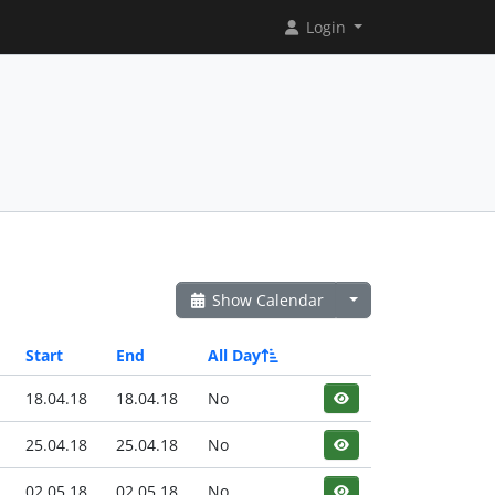
Login
Show Calendar
Start
End
All Day
18.04.18
18.04.18
No
25.04.18
25.04.18
No
02.05.18
02.05.18
No