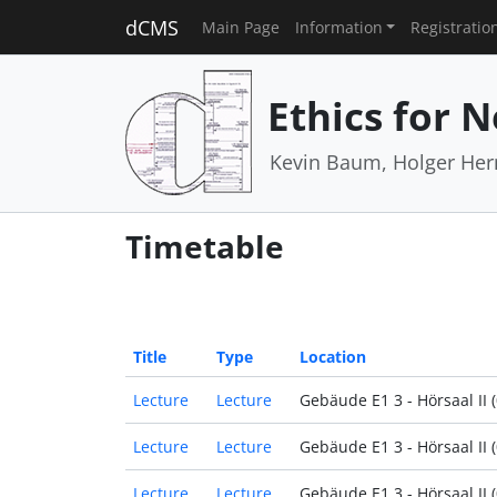
dCMS
Main Page
Information
Registratio
Ethics for 
Kevin Baum, Holger He
Timetable
Title
Type
Location
Lecture
Lecture
Gebäude E1 3 - Hörsaal II (0
Lecture
Lecture
Gebäude E1 3 - Hörsaal II (0
Lecture
Lecture
Gebäude E1 3 - Hörsaal II (0